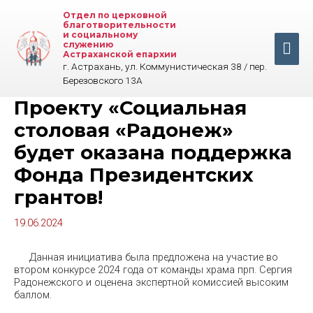
Перейти
Отдел по церковной
к
благотворительности
содержимому
и социальному
Гла
служению
Астраханской епархии
г. Астрахань, ул. Коммунистическая 38 / пер.
ме
Березовского 13А
Проекту «Социальная
столовая «Радонеж»
будет оказана поддержка
Фонда Президентских
грантов!
19.06.2024
Данная инициатива была предложена на участие во
втором конкурсе 2024 года от команды храма прп. Сергия
Радонежского и оценена экспертной комиссией высоким
баллом.