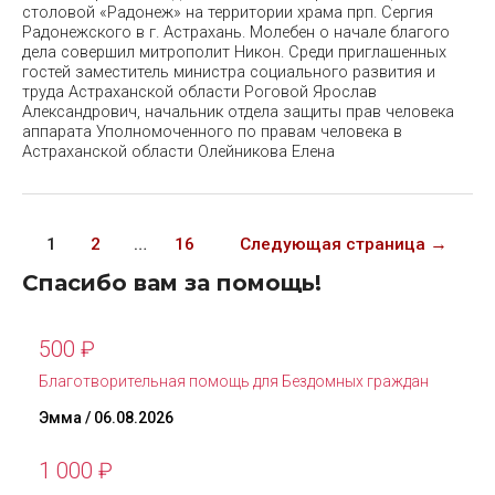
столовой «Радонеж» на территории храма прп. Сергия
Радонежского в г. Астрахань. Молебен о начале благого
дела совершил митрополит Никон. Среди приглашенных
гостей заместитель министра социального развития и
труда Астраханской области Роговой Ярослав
Александрович, начальник отдела защиты прав человека
аппарата Уполномоченного по правам человека в
Астраханской области Олейникова Елена
Постраничная
1
2
…
16
Следующая страница
→
навигация
записи
Спасибо вам за помощь!
500
₽
Благотворительная помощь для Бездомных граждан
Эмма
/ 06.08.2026
1 000
₽