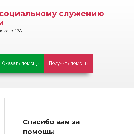
и социальному служению
и
вского 13А
Оказать помощь
Получить помощь
Спасибо вам за
помощь!