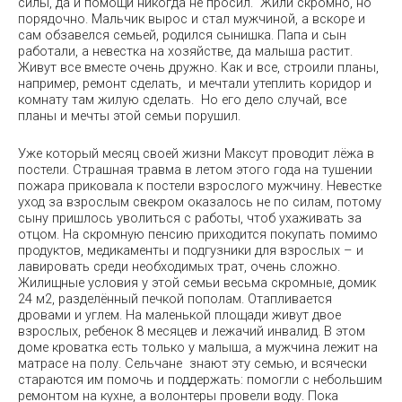
силы, да и помощи никогда не просил. Жили скромно, но
порядочно. Мальчик вырос и стал мужчиной, а вскоре и
сам обзавелся семьей, родился сынишка. Папа и сын
работали, а невестка на хозяйстве, да малыша растит.
Живут все вместе очень дружно. Как и все, строили планы,
например, ремонт сделать, и мечтали утеплить коридор и
комнату там жилую сделать. Но его дело случай, все
планы и мечты этой семьи порушил.
Уже который месяц своей жизни Максут проводит лёжа в
постели. Страшная травма в летом этого года на тушении
пожара приковала к постели взрослого мужчину. Невестке
уход за взрослым свекром оказалось не по силам, потому
сыну пришлось уволиться с работы, чтоб ухаживать за
отцом. На скромную пенсию приходится покупать помимо
продуктов, медикаменты и подгузники для взрослых – и
лавировать среди необходимых трат, очень сложно.
Жилищные условия у этой семьи весьма скромные, домик
24 м2, разделённый печкой пополам. Отапливается
дровами и углем. На маленькой площади живут двое
взрослых, ребенок 8 месяцев и лежачий инвалид. В этом
доме кроватка есть только у малыша, а мужчина лежит на
матрасе на полу. Сельчане знают эту семью, и всячески
стараются им помочь и поддержать: помогли с небольшим
ремонтом на кухне, а волонтеры провели воду. Пока