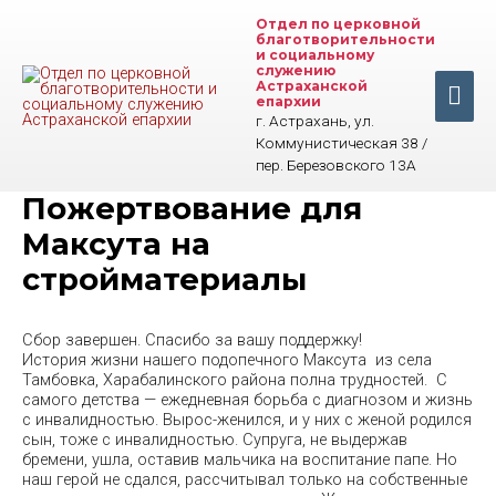
Перейти
Отдел по церковной
к
благотворительности
содержимому
и социальному
служению
Астраханской
Гла
епархии
г. Астрахань, ул.
мен
Коммунистическая 38 /
пер. Березовского 13А
Пожертвование для
Максута на
стройматериалы
Сбор завершен. Спасибо за вашу поддержку!
История жизни нашего подопечного Максута из села
Тамбовка, Харабалинского района полна трудностей. С
самого детства — ежедневная борьба с диагнозом и жизнь
с инвалидностью. Вырос-женился, и у них с женой родился
сын, тоже с инвалидностью. Супруга, не выдержав
бремени, ушла, оставив мальчика на воспитание папе. Но
наш герой не сдался, рассчитывал только на собственные