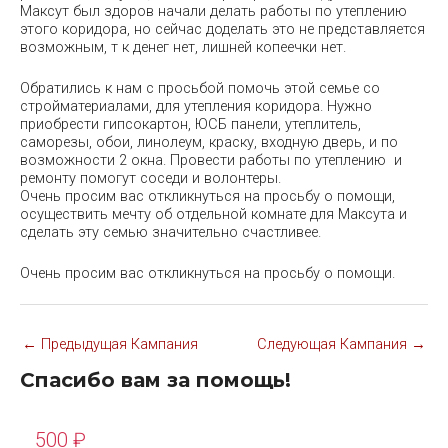
Максут был здоров начали делать работы по утеплению
этого коридора, но сейчас доделать это не представляется
возможным, т к денег нет, лишней копеечки нет.
Обратились к нам с просьбой помочь этой семье со
стройматериалами, для утепления коридора. Нужно
приобрести гипсокартон, ЮСБ панели, утеплитель,
саморезы, обои, линолеум, краску, входную дверь, и по
возможности 2 окна. Провести работы по утеплению и
ремонту помогут соседи и волонтеры.
Очень просим вас откликнуться на просьбу о помощи,
осуществить мечту об отдельной комнате для Максута и
сделать эту семью значительно счастливее.
Очень просим вас откликнуться на просьбу о помощи.
Навигация
←
Предыдущая Кампания
Следующая Кампания
→
по
записям
Спасибо вам за помощь!
500
₽