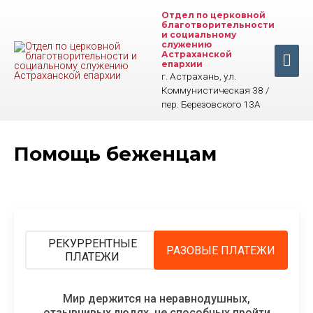
Перейти
Отдел по церковной
к
благотворительности
содержимому
и социальному
служению
Астраханской
Гла
епархии
г. Астрахань, ул.
ме
Коммунистическая 38 /
пер. Березовского 13А
Помощь беженцам
РЕКУРРЕНТНЫЕ
РАЗОВЫЕ ПЛАТЕЖИ
ПЛАТЕЖИ
Мир держится на неравнодушных,
отзывчивых людях, не способных пройти